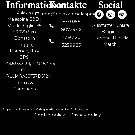
Informationen
Kontakte
Social
Palazzo
info@palazzomalaspina.it
Malaspina B&B |
+39 055
Ausstatter: Chiara
Via del Giglio, 35
8072946
Brogioni
50020 San
+39 320
Fotograf: Daniela
Donato in
Marchi
Poggio,
3259923
Florence, Italy
GPS:
43.53552139,11.23462146
CF:
PLLMRA50T57D612H
Terms &
Conditions
Copyright © Palazzo Malaspina
Powered by DotFlorence
Cookie policy
–
Privacy policy