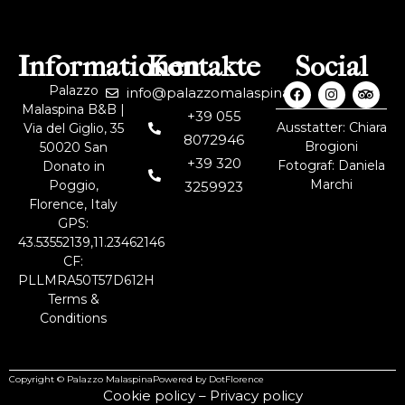
Informationen
Kontakte
Social
Palazzo
info@palazzomalaspina.it
Malaspina B&B |
+39 055
Ausstatter: Chiara
Via del Giglio, 35
8072946
Brogioni
50020 San
+39 320
Fotograf: Daniela
Donato in
Marchi
Poggio,
3259923
Florence, Italy
GPS:
43.53552139,11.23462146
CF:
PLLMRA50T57D612H
Terms &
Conditions
Copyright © Palazzo Malaspina
Powered by DotFlorence
Cookie policy
–
Privacy policy