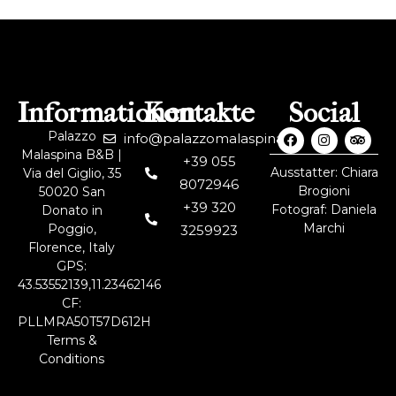
Informationen
Kontakte
Social
Palazzo
info@palazzomalaspina.it
Malaspina B&B |
+39 055
Ausstatter: Chiara
Via del Giglio, 35
8072946
Brogioni
50020 San
+39 320
Fotograf: Daniela
Donato in
Marchi
Poggio,
3259923
Florence, Italy
GPS:
43.53552139,11.23462146
CF:
PLLMRA50T57D612H
Terms &
Conditions