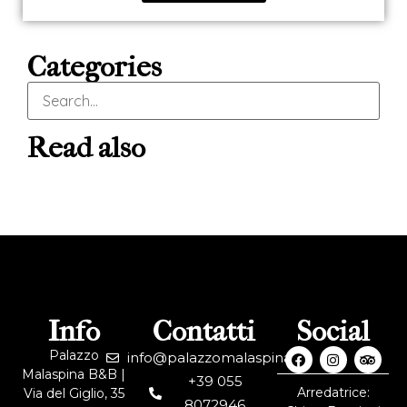
Categories
Read also
Info
Contatti
Social
Palazzo
info@palazzomalaspina.it
Malaspina B&B |
+39 055
Arredatrice:
Via del Giglio, 35
8072946