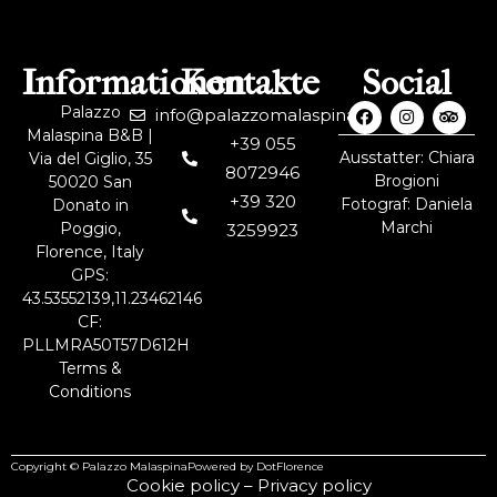
Informationen
Kontakte
Social
Palazzo
info@palazzomalaspina.it
Malaspina B&B |
+39 055
Ausstatter: Chiara
Via del Giglio, 35
8072946
Brogioni
50020 San
+39 320
Fotograf: Daniela
Donato in
Marchi
Poggio,
3259923
Florence, Italy
GPS:
43.53552139,11.23462146
CF:
PLLMRA50T57D612H
Terms &
Conditions
Copyright © Palazzo Malaspina
Powered by DotFlorence
Cookie policy
–
Privacy policy