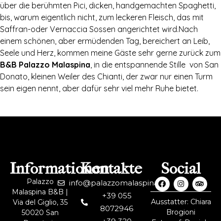
über die berühmten Pici, dicken, handgemachten Spaghetti,
bis, warum eigentlich nicht, zum leckeren Fleisch, das mit
Saffran-oder Vernaccia Sossen angerichtet wird.Nach
einem schönen, aber ermüdenden Tag, bereichert an Leib,
Seele und Herz, kommen meine Gäste sehr gerne zurück zum
B&B Palazzo Malaspina
, in die entspannende Stille von San
Donato, kleinen Weiler des Chianti, der zwar nur einen Turm
sein eigen nennt, aber dafür sehr viel mehr Ruhe bietet.
Informationen
Kontakte
Social
Palazzo
info@palazzomalaspina.it
Malaspina B&B |
+39 055
Ausstatter: Chiara
Via del Giglio, 35
8072946
Brogioni
50020 San